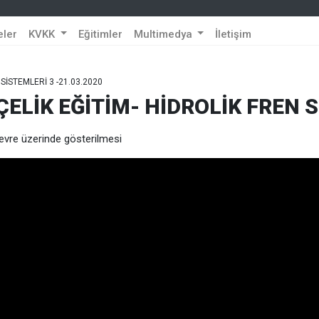
eler
KVKK
Eğitimler
Multimedya
İletişim
 SİSTEMLERİ 3 -21.03.2020
 ÇELİK EĞİTİM- HİDROLİK FREN S
Devre üzerinde gösterilmesi