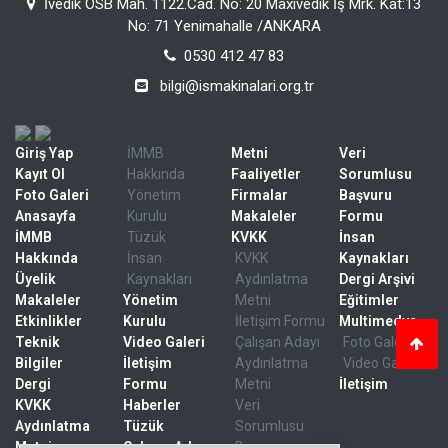
İvedik OSB Mah. 1122.Cad. No: 20 Maxivedik İş Mrk. Kat:13
No: 71 Yenimahalle /ANKARA
0530 412 47 83
bilgi@ismakinalari.org.tr
Giriş Yap
İMMB
Metni
Veri
Kayıt Ol
Hakkında
Faaliyetler
Sorumlusu
Foto Galeri
Yönetim
Firmalar
Başvuru
Anasayfa
Kurulu
Makaleler
Formu
İMMB
Tüzük
KVKK
İnsan
Hakkında
İnsan
KVKK
Kaynakları
Üyelik
Kaynakları
Aydınlatma
Dergi Arşivi
Makaleler
Yönetim
Metni
Eğitimler
Etkinlikler
Kurulu
İletişim Formu
Multimedya
Teknik
Video Galeri
Çalışan Adayı
Foto Galeri
Bilgiler
İletişim
Aydınlatma
Video Galeri
Dergi
Formu
Metni
İletişim
KVKK
Haberler
Veri
Aydınlatma
Tüzük
Sorumlusu
Metni
Çalışan Adayı
Başvuru