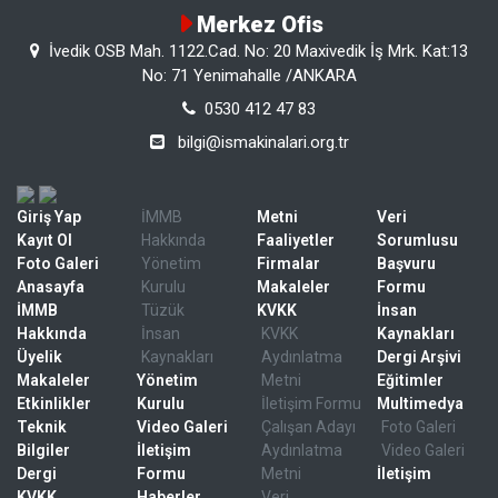
Merkez Ofis
İvedik OSB Mah. 1122.Cad. No: 20 Maxivedik İş Mrk. Kat:13
No: 71 Yenimahalle /ANKARA
0530 412 47 83
bilgi@ismakinalari.org.tr
Giriş Yap
İMMB
Metni
Veri
Kayıt Ol
Hakkında
Faaliyetler
Sorumlusu
Foto Galeri
Yönetim
Firmalar
Başvuru
Anasayfa
Kurulu
Makaleler
Formu
İMMB
Tüzük
KVKK
İnsan
Hakkında
İnsan
KVKK
Kaynakları
Üyelik
Kaynakları
Aydınlatma
Dergi Arşivi
Makaleler
Yönetim
Metni
Eğitimler
Etkinlikler
Kurulu
İletişim Formu
Multimedya
Teknik
Video Galeri
Çalışan Adayı
Foto Galeri
Bilgiler
İletişim
Aydınlatma
Video Galeri
Dergi
Formu
Metni
İletişim
KVKK
Haberler
Veri