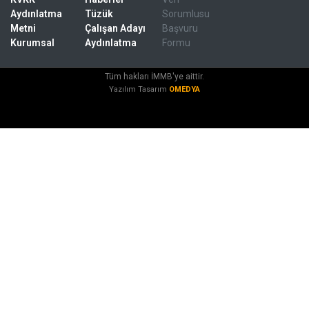
Aydınlatma
Tüzük
Sorumlusu
Metni
Çalışan Adayı
Başvuru
Kurumsal
Aydınlatma
Formu
Tüm hakları İMMB'ye aittir.
Yazılım Tasarım
OMEDYA