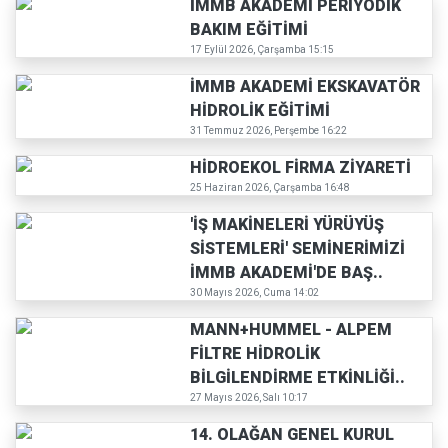
İMMB AKADEMİ PERİYODİK
BAKIM EĞİTİMİ
17 Eylül 2026, Çarşamba 15:15
İMMB AKADEMİ EKSKAVATÖR
HİDROLİK EĞİTİMİ
31 Temmuz 2026, Perşembe 16:22
HİDROEKOL FİRMA ZİYARETİ
25 Haziran 2026, Çarşamba 16:48
'İŞ MAKİNELERİ YÜRÜYÜŞ
SİSTEMLERİ' SEMİNERİMİZİ
İMMB AKADEMİ'DE BAŞ..
30 Mayıs 2026, Cuma 14:02
MANN+HUMMEL - ALPEM
FİLTRE HİDROLİK
BİLGİLENDİRME ETKİNLİĞİ..
27 Mayıs 2026, Salı 10:17
14. OLAĞAN GENEL KURUL