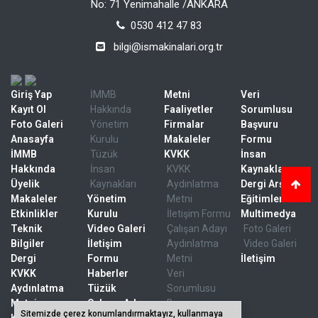
No: 71 Yenimahalle /ANKARA
0530 412 47 83
bilgi@ismakinalari.org.tr
Giriş Yap
İMMB
Metni
Veri
Kayıt Ol
Hakkında
Faaliyetler
Sorumlusu
Foto Galeri
Yönetim
Firmalar
Başvuru
Anasayfa
Kurulu
Makaleler
Formu
İMMB
Tüzük
KVKK
İnsan
Hakkında
İnsan
KVKK
Kaynakları
Üyelik
Kaynakları
Aydınlatma
Dergi Arşivi
Makaleler
Yönetim
Metni
Eğitimler
Etkinlikler
Kurulu
İletişim Formu
Multimedya
Teknik
Video Galeri
Çalışan Adayı
Foto Galeri
Bilgiler
İletişim
Aydınlatma
Video Galeri
Dergi
Formu
Metni
İletişim
KVKK
Haberler
Veri
Aydınlatma
Tüzük
Sorumlusu
Metni
Çalışan Adayı
Başvuru
Sitemizde çerez konumlandırmaktayız, kullanmaya