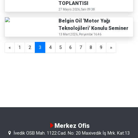
TOPLANTISI
27 Mayıs 2026, Salı 09:38
Belgin Oil 'Motor Yağı
Teknolojileri' Konulu Seminer
13 Mart 2026, Perşembe 16:46
«
1
2
3
4
5
6
7
8
9
»
Merkez Ofis
İvedik OSB Mah. 1122.Cad. No: 20 Maxivedik İş Mrk. Kat:13