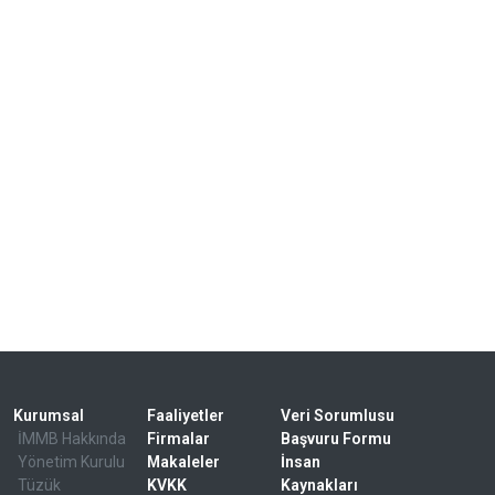
Kurumsal
Faaliyetler
Veri Sorumlusu
İMMB Hakkında
Firmalar
Başvuru Formu
Yönetim Kurulu
Makaleler
İnsan
Tüzük
KVKK
Kaynakları