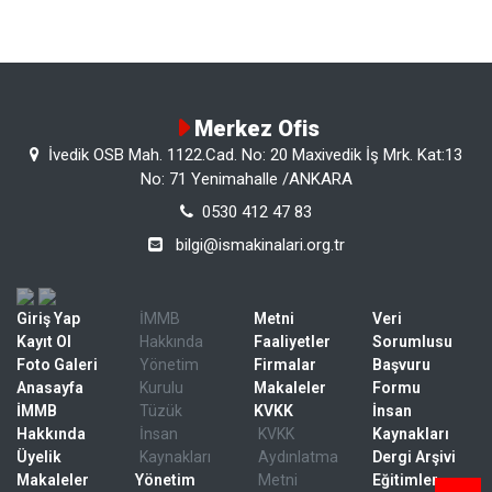
Merkez Ofis
İvedik OSB Mah. 1122.Cad. No: 20 Maxivedik İş Mrk. Kat:13
No: 71 Yenimahalle /ANKARA
0530 412 47 83
bilgi@ismakinalari.org.tr
Giriş Yap
İMMB
Metni
Veri
Kayıt Ol
Hakkında
Faaliyetler
Sorumlusu
Foto Galeri
Yönetim
Firmalar
Başvuru
Anasayfa
Kurulu
Makaleler
Formu
İMMB
Tüzük
KVKK
İnsan
Hakkında
İnsan
KVKK
Kaynakları
Üyelik
Kaynakları
Aydınlatma
Dergi Arşivi
Makaleler
Yönetim
Metni
Eğitimler