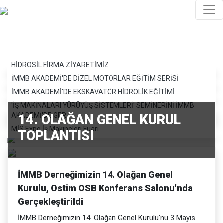
HİDROSİL FİRMA ZİYARETİMİZ
İMMB AKADEMİ'DE DİZEL MOTORLAR EĞİTİM SERİSİ
İMMB AKADEMİ'DE EKSKAVATÖR HİDROLİK EĞİTİMİ
'İŞ MAKİNALARI YÜRÜYÜŞ SİSTEMLERİ' SEMİNERİNİ İMMB
AKADEMİ'DE GER..
14. OLAĞAN GENEL KURUL
MİS Expo İş Makineleri Fuarı
TOPLANTISI
İMMB Derneğimizin 14. Olağan Genel
Kurulu, Ostim OSB Konferans Salonu'nda
Gerçekleştirildi
İMMB Derneğimizin 14. Olağan Genel Kurulu'nu 3 Mayıs