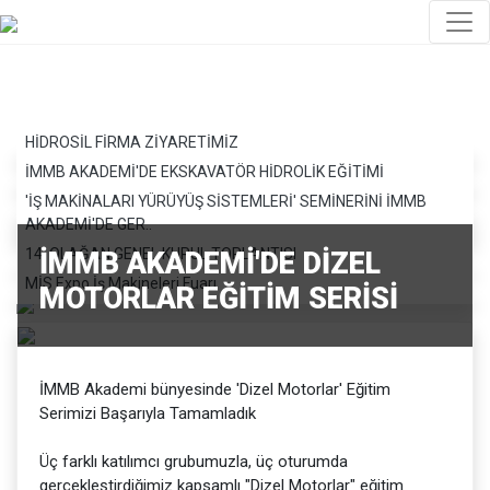
HİDROSİL FİRMA ZİYARETİMİZ
İMMB AKADEMİ'DE EKSKAVATÖR HİDROLİK EĞİTİMİ
'İŞ MAKİNALARI YÜRÜYÜŞ SİSTEMLERİ' SEMİNERİNİ İMMB
AKADEMİ'DE GER..
14. OLAĞAN GENEL KURUL TOPLANTISI
İMMB AKADEMİ'DE DİZEL
MİS Expo İş Makineleri Fuarı
MOTORLAR EĞİTİM SERİSİ
İMMB Akademi bünyesinde 'Dizel Motorlar' Eğitim
Serimizi Başarıyla Tamamladık
Üç farklı katılımcı grubumuzla, üç oturumda
gerçekleştirdiğimiz kapsamlı "Dizel Motorlar" eğitim