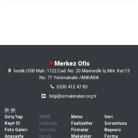
Merkez Ofis
İvedik OSB Mah. 1122.Cad. No: 20 Maxivedik İş Mrk. Kat:13
No: 71 Yenimahalle /ANKARA
0530 412 47 83
bilgi@ismakinalari.org.tr
Giriş Yap
İMMB
Metni
Veri
Kayıt Ol
Hakkında
Faaliyetler
Sorumlusu
Foto Galeri
Yönetim
Firmalar
Başvuru
Anasayfa
Kurulu
Makaleler
Formu