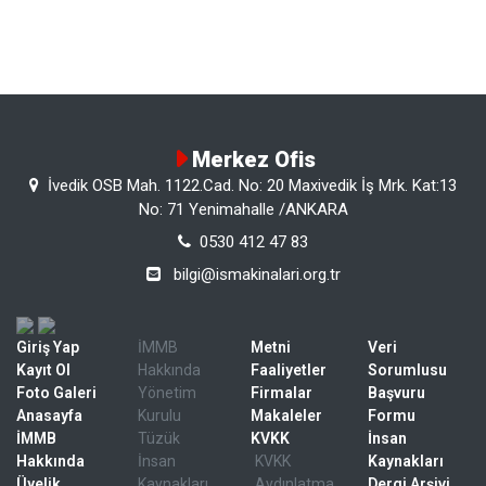
Merkez Ofis
İvedik OSB Mah. 1122.Cad. No: 20 Maxivedik İş Mrk. Kat:13
No: 71 Yenimahalle /ANKARA
0530 412 47 83
bilgi@ismakinalari.org.tr
Giriş Yap
İMMB
Metni
Veri
Kayıt Ol
Hakkında
Faaliyetler
Sorumlusu
Foto Galeri
Yönetim
Firmalar
Başvuru
Anasayfa
Kurulu
Makaleler
Formu
İMMB
Tüzük
KVKK
İnsan
Hakkında
İnsan
KVKK
Kaynakları
Üyelik
Kaynakları
Aydınlatma
Dergi Arşivi