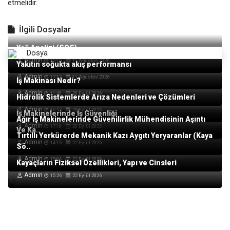
etmelidir.
İlgili Dosyalar
Yağ Analizi (SOS)
Dosya
Admin
15:15
11 Ağustos 2026
Yakıtın soğukta akış performansı
Admin
17:17
11 Ağustos 2026
İş Makinası Nedir?
Admin
11:40
20 Eylül 2026
Hidrolik Sistemlerde Arıza Nedenleri ve Çözümleri
Admin
16:52
20 Eylül 2026
İş Makinelerinde İş Güvenliği
Ağır İş Makinelerinde Güvenilirlik Mühendisinin Aşıntı
Admin
17:18
20 Eylül 2026
Ve Ka..
Tırtıllı Yerkürerde Mekanik Kazı Aygıtı Yeryaranlar (Kaya
Admin
14:16
22 Eylül 2026
Sö..
Admin
15:06
22 Eylül 2026
Kayaçların Fiziksel Özellikleri, Yapı ve Cinsleri
Admin
15:26
22 Eylül 2026