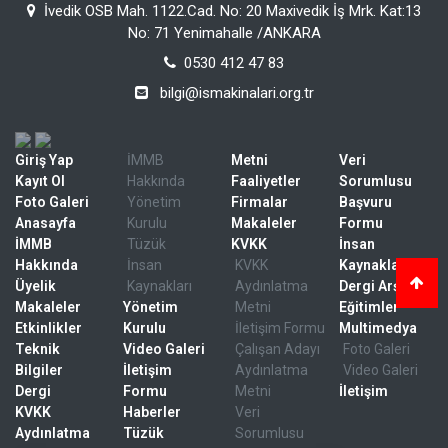
İvedik OSB Mah. 1122.Cad. No: 20 Maxivedik İş Mrk. Kat:13
No: 71 Yenimahalle /ANKARA
0530 412 47 83
bilgi@ismakinalari.org.tr
Giriş Yap
İMMB
Metni
Veri
Kayıt Ol
Hakkında
Faaliyetler
Sorumlusu
Foto Galeri
Yönetim
Firmalar
Başvuru
Anasayfa
Kurulu
Makaleler
Formu
İMMB
Tüzük
KVKK
İnsan
Hakkında
İnsan
KVKK
Kaynakları
Üyelik
Kaynakları
Aydınlatma
Dergi Arşivi
Makaleler
Yönetim
Metni
Eğitimler
Etkinlikler
Kurulu
İletişim Formu
Multimedya
Teknik
Video Galeri
Çalışan Adayı
Foto Galeri
Bilgiler
İletişim
Aydınlatma
Video Galeri
Dergi
Formu
Metni
İletişim
KVKK
Haberler
Veri
Aydınlatma
Tüzük
Sorumlusu