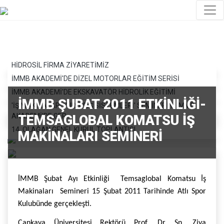
HİDROSİL FİRMA ZİYARETİMİZ
İMMB AKADEMİ'DE DİZEL MOTORLAR EĞİTİM SERİSİ
İMMB AKADEMİ'DE EKSKAVATÖR HİDROLİK EĞİTİMİ
İMMB ŞUBAT 2011 ETKİNLİĞİ-
'İŞ MAKİNALARI YÜRÜYÜŞ SİSTEMLERİ' SEMİNERİNİ İMMB
AKADEMİ'DE GER..
TEMSAGLOBAL KOMATSU İŞ
14. OLAĞAN GENEL KURUL TOPLANTISI
MAKİNALARI SEMİNERİ
İMMB Şubat Ayı Etkinliği Temsaglobal Komatsu İş
Makinaları Semineri 15 Şubat 2011 Tarihinde Atlı Spor
Kulubünde gerçekleşti.
Çankaya Üniversitesi Rektörü Prof. Dr. Sn. Ziya