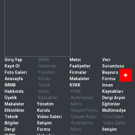
Giriş Yap
İMMB
Metni
Veri
Kayıt Ol
Hakkında
Faaliyetler
Sorumlusu
Foto Galeri
Yönetim
Firmalar
Başvuru
Anasayfa
Kurulu
Makaleler
Formu
İMMB
Tüzük
KVKK
İnsan
Hakkında
İnsan
KVKK
Kaynakları
Üyelik
Kaynakları
Aydınlatma
Dergi Arşivi
Makaleler
Yönetim
Metni
Eğitimler
Etkinlikler
Kurulu
İletişim Formu
Multimedya
Teknik
Video Galeri
Çalışan Adayı
Foto Galeri
Bilgiler
İletişim
Aydınlatma
Video Galeri
Dergi
Formu
Metni
İletişim