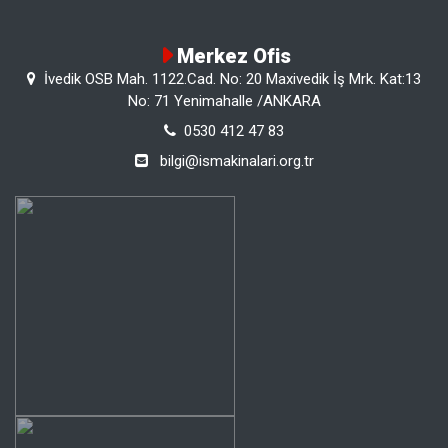
Merkez Ofis
İvedik OSB Mah. 1122.Cad. No: 20 Maxivedik İş Mrk. Kat:13
No: 71 Yenimahalle /ANKARA
0530 412 47 83
bilgi@ismakinalari.org.tr