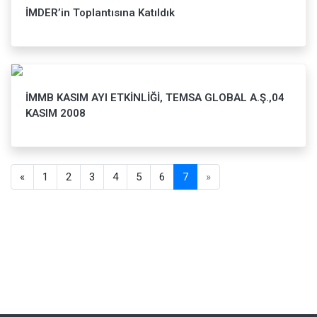
İMDER’in Toplantısına Katıldık
İMMB KASIM AYI ETKİNLİĞİ, TEMSA GLOBAL A.Ş.,04
KASIM 2008
«
1
2
3
4
5
6
7
»