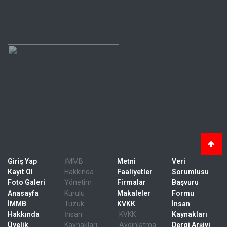
Giriş Yap
İMMB
Metni
Veri
Kayıt Ol
Hakkında
Faaliyetler
Sorumlusu
Foto Galeri
Yönetim
Firmalar
Başvuru
Anasayfa
Kurulu
Makaleler
Formu
İMMB
Tüzük
KVKK
İnsan
Hakkında
İnsan
KVKK
Kaynakları
Üyelik
Kaynakları
Aydınlatma
Dergi Arşivi