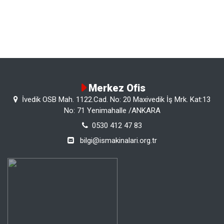
Merkez Ofis
İvedik OSB Mah. 1122.Cad. No: 20 Maxivedik İş Mrk. Kat:13
No: 71 Yenimahalle /ANKARA
0530 412 47 83
bilgi@ismakinalari.org.tr